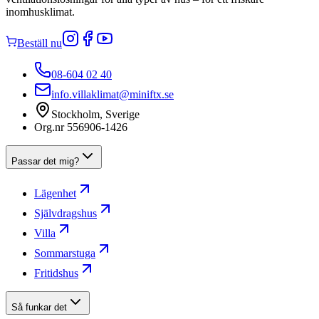
inomhusklimat.
Beställ nu
08-604 02 40
info.villaklimat@miniftx.se
Stockholm, Sverige
Org.nr 556906-1426
Passar det mig?
Lägenhet
Självdragshus
Villa
Sommarstuga
Fritidshus
Så funkar det