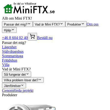
Allt om Mini FTX!
Om oss
Passar det mig?
Vad är Mini FTX?
Produkter
Hjälp
+46 8 604 02 40
Beställ nu
Passar det mig?
Lägenhet
Självdragshus
Sommarstuga
Fritidshus
Villa
Vad är Mini FTX?
Så fungerar det
Vilka problem löser det?
Jämförelser
Genomförda projekt
Produkter