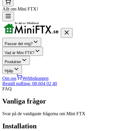
Allt om Mini FTX!
Passar det mig?
Vad är Mini FTX?
Produkter
Hjälp
Om oss
Webbshoppen
Beställ nu
Ring: 08-604 02 40
FAQ
Vanliga frågor
Svar på de vanligaste frågorna om Mini FTX
Installation