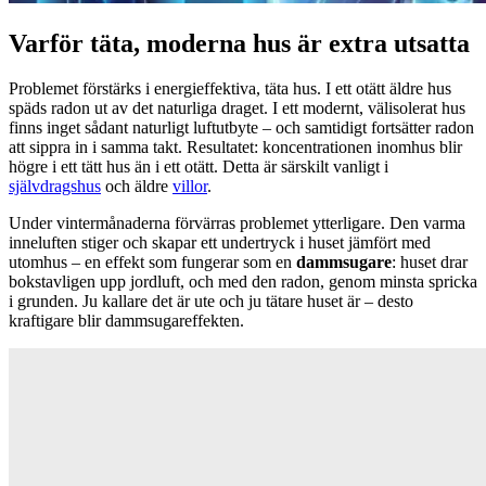
Varför täta, moderna hus är extra utsatta
Problemet förstärks i energieffektiva, täta hus. I ett otätt äldre hus
späds radon ut av det naturliga draget. I ett modernt, välisolerat hus
finns inget sådant naturligt luftutbyte – och samtidigt fortsätter radon
att sippra in i samma takt. Resultatet: koncentrationen inomhus blir
högre i ett tätt hus än i ett otätt. Detta är särskilt vanligt i
självdragshus
och äldre
villor
.
Under vintermånaderna förvärras problemet ytterligare. Den varma
inneluften stiger och skapar ett undertryck i huset jämfört med
utomhus – en effekt som fungerar som en
dammsugare
: huset drar
bokstavligen upp jordluft, och med den radon, genom minsta spricka
i grunden. Ju kallare det är ute och ju tätare huset är – desto
kraftigare blir dammsugareffekten.