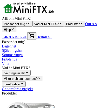
Allt om Mini FTX!
Om oss
Passar det mig?
Vad är Mini FTX?
Produkter
Hjälp
+46 8 604 02 40
Beställ nu
Passar det mig?
Lägenhet
Självdragshus
Sommarstuga
Fritidshus
Villa
Vad är Mini FTX?
Så fungerar det
Vilka problem löser det?
Jämförelser
Genomförda projekt
Produkter