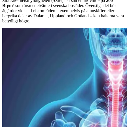
Strålsäkerhetsmyndigheten (SSM) har satt ett riktvärde på
200
Bq/m³
som årsmedelvärde i svenska bostäder. Överstigs det bör
åtgärder vidtas. I riskområden – exempelvis på alunskiffer eller i
bergrika delar av Dalarna, Uppland och Gotland – kan halterna vara
betydligt högre.