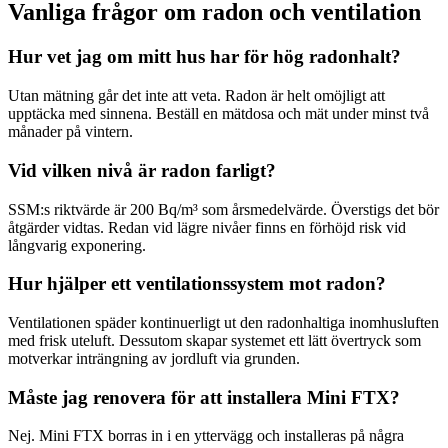
Vanliga frågor om radon och ventilation
Hur vet jag om mitt hus har för hög radonhalt?
Utan mätning går det inte att veta. Radon är helt omöjligt att
upptäcka med sinnena. Beställ en mätdosa och mät under minst två
månader på vintern.
Vid vilken nivå är radon farligt?
SSM:s riktvärde är 200 Bq/m³ som årsmedelvärde. Överstigs det bör
åtgärder vidtas. Redan vid lägre nivåer finns en förhöjd risk vid
långvarig exponering.
Hur hjälper ett ventilationssystem mot radon?
Ventilationen späder kontinuerligt ut den radonhaltiga inomhusluften
med frisk uteluft. Dessutom skapar systemet ett lätt övertryck som
motverkar inträngning av jordluft via grunden.
Måste jag renovera för att installera Mini FTX?
Nej. Mini FTX borras in i en yttervägg och installeras på några