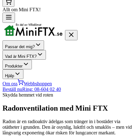
Allt om Mini FTX!
Passar det mig?
Vad är Mini FTX?
Produkter
Hjälp
Om oss
Webbshoppen
Beställ nu
Ring: 08-604 02 40
Skydda hemmet vid roten
Radonventilation med
Mini FTX
Radon är en radioaktiv ädelgas som tränger in i bostäder via
otätheter i grunden. Den är osynlig, luktfri och smaklös – men vid
långvarig exponering ökar risken för lungcancer markant.