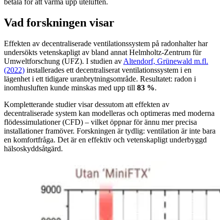
betala för att värma upp uteluften.
Vad forskningen visar
Effekten av decentraliserade ventilationssystem på radonhalter har
undersökts vetenskapligt av bland annat Helmholtz-Zentrum für
Umweltforschung (UFZ). I studien av
Altendorf, Grünewald m.fl.
(2022)
installerades ett decentraliserat ventilationssystem i en
lägenhet i ett tidigare uranbrytningsområde. Resultatet: radon i
inomhusluften kunde minskas med upp till
83 %
.
Kompletterande studier visar dessutom att effekten av
decentraliserade system kan modelleras och optimeras med moderna
flödessimulationer (CFD) – vilket öppnar för ännu mer precisa
installationer framöver. Forskningen är tydlig: ventilation är inte bara
en komfortfråga. Det är en effektiv och vetenskapligt underbyggd
hälsoskyddsåtgärd.