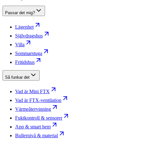
Passar det mig?
Lägenhet
Självdragshus
Villa
Sommarstuga
Fritidshus
Så funkar det
Vad är Mini FTX
Vad är FTX-ventilation
Värmeåtervinning
Fuktkontroll & sensorer
App & smart hem
Bullernivå & material