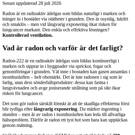
Senast uppdaterad
28 juli 2026
Radon är en radioaktiv ädelgas som bildas naturligt i marken och
tränger in i bostäder via otätheter i grunden. Den är osynlig, luktfri
och smaklös – men vid långvarig exponering ökar risken för
lungcancer markant. Den enkla och effektiva lösningen?
Kontrollerad ventilation.
Vad är radon och varför är det farligt?
Radon-222 är en radioaktiv ädelgas som bildas kontinuerligt i
marken och sipprar in i byggnader via sprickor, fogar och
genomföringar i grunden. Väl inne i bostaden kan gasen ansamlas i
inomhusluften – helt obemärkt. Det är inte radonen i sig som är
farlig, utan dess sönderfallsprodukter: dessa kan fastna i
lungvävnaden och avge joniserande strålning som på sikt ökar
risken för lungcancer.
Det som gör radon särskilt lömskt är att de skadliga effekterna först
blir tydliga efter
långvarig exponering
. Du märker ingenting i
stunden – men år av radon i inomhusluften kan leda till allvarliga
hälsoproblem. Därför är radon ett tyst hot som bara kan upptäckas
genom mätning.